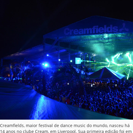
Creamfields, maior festival de dance music do mundo, nasceu há
14 anos no clube Cream, em Liverpool. Sua primeira edição foi em