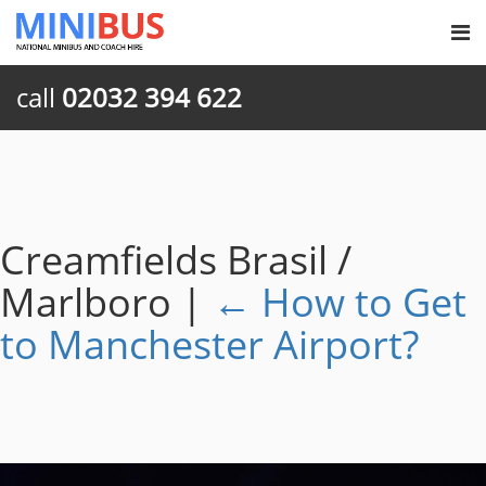
call
02032 394 622
Creamfields Brasil /
Marlboro
|
←
How to Get
to Manchester Airport?